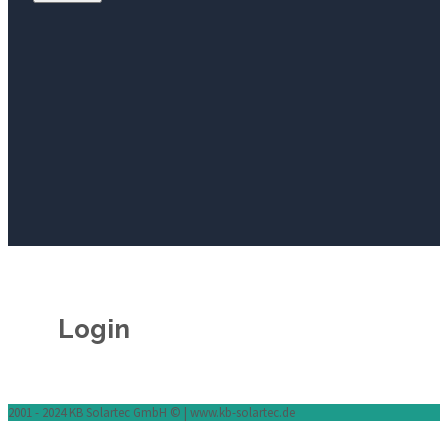
Login
2001 - 2024 KB Solartec GmbH © | www.kb-solartec.de